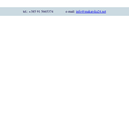
tel.: +385 91 5665374 e-mail:
info@makarska24.net