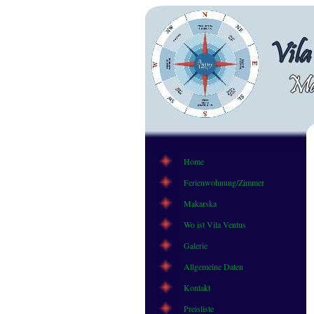
Home
Ferienwohnung/Zimmer
Makarska
Wo ist Vila Ventus
Galerie
Allgemeine Daten
Kontakt
Preisliste